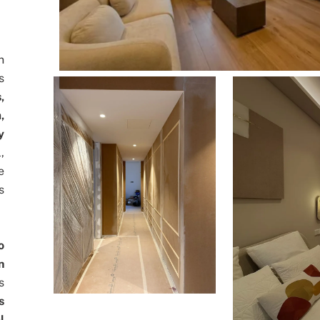
n
s
,
,
y
,
e
s
o
n
s
s
l