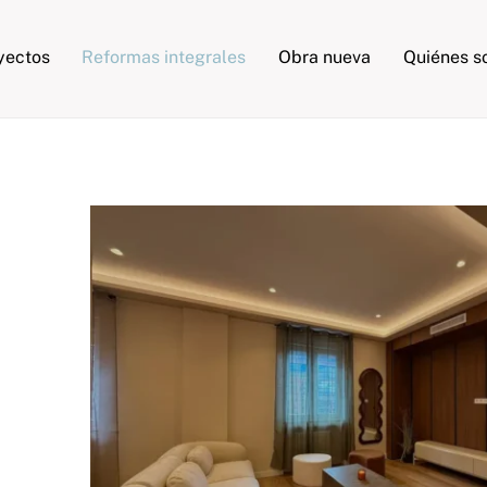
Back
To
yectos
Reformas integrales
Obra nueva
Quiénes 
Top