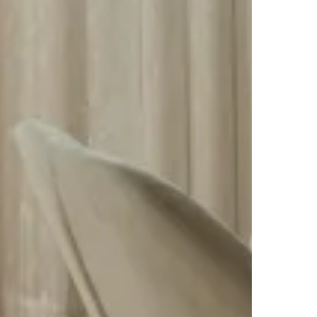
y qué sueños tienes para tu hogar. Solo después
oyecto real.
detallado por partidas. Sin sorpresas.
oda la documentación legal necesaria.
y te mantenemos informado en cada fase.