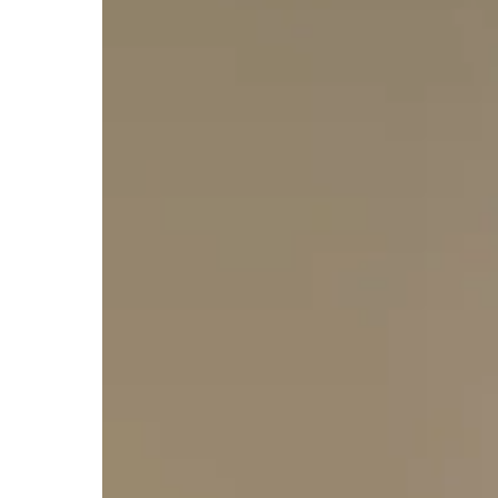
Visitamos tu vivienda sin coste.
Lo primero es 
evaluamos l
Desarrollamos una propuesta personali
Tramitamos permisos municipales y no
Nuestro equipo propio ejecuta la refor