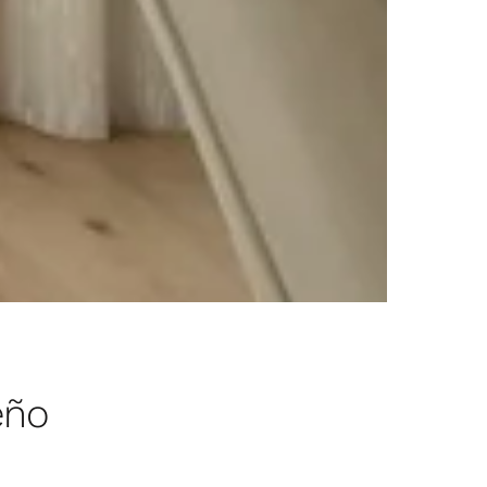
de calidad que nos caracteriza.
nda lista para habitar.
eño