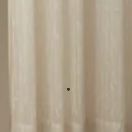
1. Primera visita y análisis
escucharte
: cómo vives el espacio, qué te gustaría cambiar 
a viabilidad técnica y traducimos tus expectativas en un pr
2. Proyecto y presupuesto
zada con renders 3D, selección de materiales y presupuesto 
3. Gestión de licencias
s coordinamos con la comunidad de vecinos. Gestionamos t
4. Ejecución de obra
ma. José Antonio Velázquez supervisa diariamente el avance 
5. Acabados y control de calidad