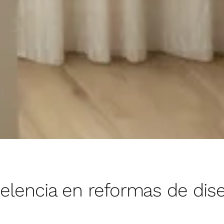
dos y detalles. Realizamos ajustes hasta alcanzar el nivel 
6. Entrega llave en mano
 acordado con todas las certificaciones y garantías. Tu vivie
celencia en reformas de dis