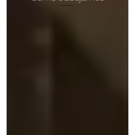
1. Estudio técnico y
desarrollo del proyecto
Evaluación completa del estado de la vivienda, detección
de necesidades en instalaciones y estructura, y
elaboración de un proyecto técnico exhaustivo que
contempla cada intervención necesaria.
2. Tramitación
administrativa integral
Gestión completa de licencias municipales,
comunicaciones a la comunidad de propietarios y
cualquier permiso necesario, liberando al cliente de estas
gestiones frecuentemente complejas.