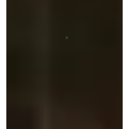
3. Ejecución completa de la
reforma
Intervenciones en estructura y cerramientos, renovación
integral de instalaciones (electricidad, fontanería,
climatización, sistemas domóticos), redistribución de
espacios mediante nueva tabiquería, colocación de
pavimentos y revestimientos premium, carpintería interior
y exterior de alta calidad, y aplicación de todos los
acabados finales. Cada fase se ejecuta bajo la
coordinación directa de José Antonio Velázquez.
4. Supervisión continua y
control de calidad
Seguimiento diario de los trabajos, verificación constante