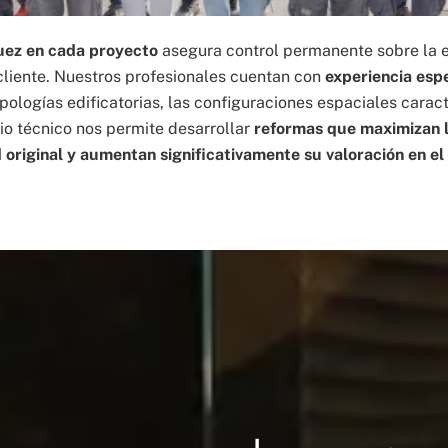
quez en cada proyecto
asegura control permanente sobre la ev
 cliente. Nuestros profesionales cuentan con
experiencia espe
ipologías edificatorias, las configuraciones espaciales caract
o técnico nos permite desarrollar
reformas que maximizan l
 original y aumentan significativamente su valoración en e