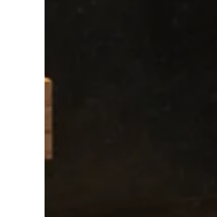
Intervención en estructura, cerra
revestimientos, carpintería inter
Supervisión diaria del avance de 
Mantenemos al cliente informado en