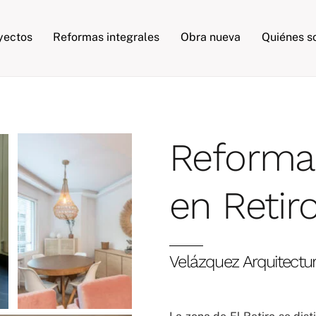
Back
To
yectos
Reformas integrales
Obra nueva
Quiénes 
Top
Reformas
en Retir
Velázquez Arquitectu