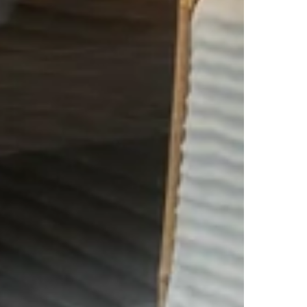
n, domótica), tabiquería, solados,
ad trabaja coordinadamente bajo la
ediata de cualquier incidencia que
lver dudas y ajustar detalles según