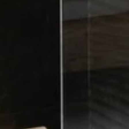
mientos, instalaciones (electricidad, fontanería, climatizació
ior y exterior, y todos los acabados finales. Cada especialid
supervisión directa de José Antonio Velázquez.
4. Control de calidad continuo
obra, verificación de materiales y acabados, y resolución inm
pueda surgir durante la ejecución.
5. Comunicación permanente
 cada fase del proyecto, con disponibilidad total para reso
avanza la obra
.