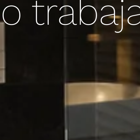
 traba
1. Fase de estudio y planificación
 vivienda, detección de necesidades estructurales e identific
 un proyecto técnico completo que contempla cada aspecto 
2. Gestión de licencias y permisos
ción administrativa necesaria ante el Ayuntamiento de Madr
facilitando al cliente este proceso frecuentemente complejo
3. Ejecución integral