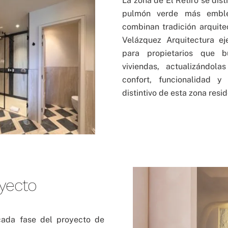
La zona de El Retiro se dist
pulmón verde más emble
combinan tradición arquite
Velázquez Arquitectura e
para propietarios que 
viviendas, actualizándol
confort, funcionalidad y
distintivo de esta zona resi
yecto
ada fase del proyecto de