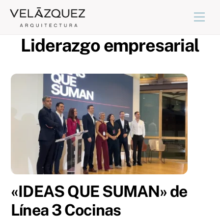
Skip
Back
Men
to
To
content
Top
Liderazgo empresarial
«IDEAS QUE SUMAN» de
Línea 3 Cocinas